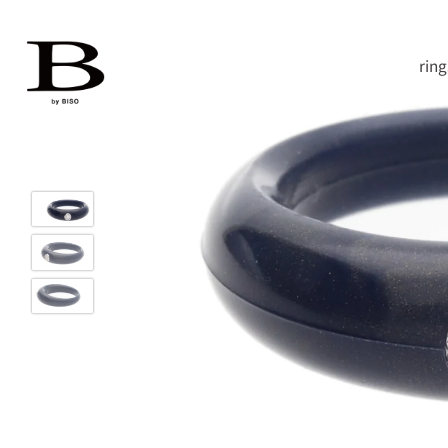
ス
キ
ッ
ring
プ
す
る