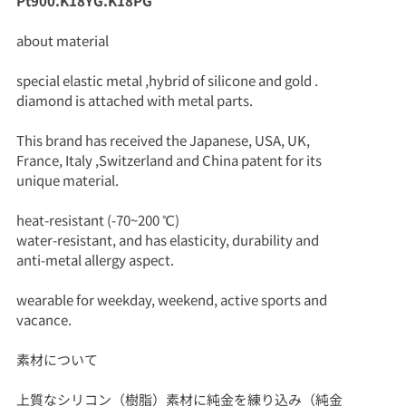
Pt900.K18YG.K18PG
about material
special elastic metal ,hybrid of silicone and gold .
diamond is attached with metal parts.
This brand has received the Japanese, USA, UK,
France, Italy ,Switzerland and China patent for its
unique material.
heat-resistant (-70~200 ℃)
water-resistant, and has elasticity, durability and
anti-metal allergy aspect.
wearable for weekday, weekend, active sports and
vacance.
素材について
上質なシリコン（樹脂）素材に純金を練り込み（純金